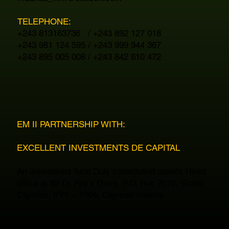
TELEPHONE:
+243 813163736 / +243 892 127 018
+243 981 124 595 / +243 999 944 367
+243 895 005 008 / +243 842 610 472
EM II PARTNERSHIP WITH:
EXCELLENT INVESTMENTS DE CAPITAL
An investment fund Duly constituted assets Head
office at 69 Dr Roy's Drive, P.O. Box 2510, Grand
Cayman, KY1 – 1004, Cayman Islands