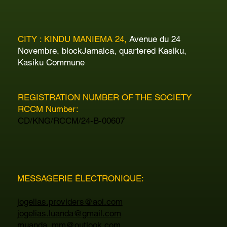
CITY : KINDU MANIEMA 24,
Avenue du 24
Novembre, blockJamaica, quartered Kasiku,
Kasiku Commune
REGISTRATION NUMBER OF THE SOCIETY
RCCM Number:
CD/KNG/RCCM/24-B-00607
MESSAGERIE ÉLECTRONIQUE:
jogelias.providers@aol.com
jogelias.luanda@gmail.com
muanda_mm@outlook.com