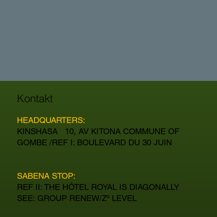
Kontakt
HEADQUARTERS:
KINSHASA 10, AV KITONA COMMUNE OF
GOMBE /REF I: BOULEVARD DU 30 JUIN
SABENA STOP:
REF II: THE HÔTEL ROYAL IS DIAGONALLY
SEE: GROUP RENEW/Zº LEVEL